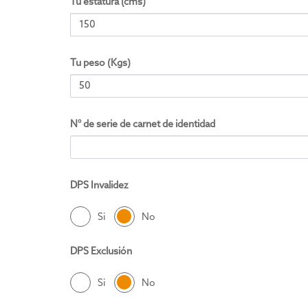
Tu estatura (cms)
Tu peso (Kgs)
N° de serie de carnet de identidad
DPS Invalidez
Si
No
DPS Exclusión
Si
No