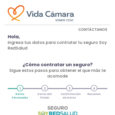
CONTÁCTANOS
Hola,
Ingresa tus datos para contratar tu seguro Soy
RedSalud
¿Cómo contratar un seguro?
Sigue estos pasos para obtener el que más te
acomode
1
2
3
4
Datos
Datos del
Confirmación
Resumen
Personales
Titular
de Datos